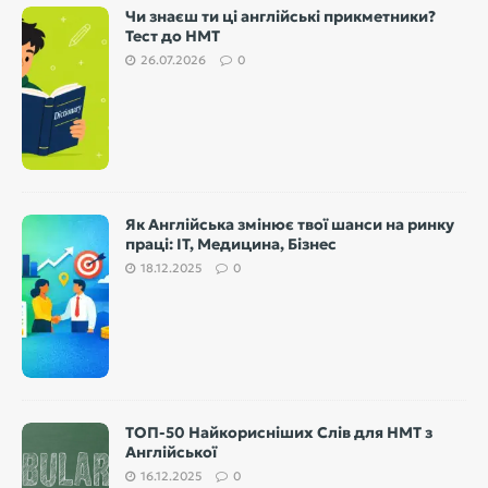
Чи знаєш ти ці англійські прикметники?
Тест до НМТ
26.07.2026
0
Як Англійська змінює твої шанси на ринку
праці: IT, Медицина, Бізнес
18.12.2025
0
ТОП-50 Найкорисніших Слів для НМТ з
Англійської
16.12.2025
0