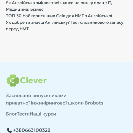
Як Англійська змінює твої шанси на ринку праці: IT,
Медицина, Бізнес
ТОП-50 Найкорисніших Слів для НМТ з Англійської
Як добре ти знаєш Англійську? Тест словникового запасу
перед НМТ
Clever
Засновано випускниками
приватної інжинірингової школи Brobots
Блог
Тести
Наші курси
+380663100328