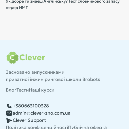
Як добре ти знаєш Англійську? Тест словникового запасу
перед НМТ
Clever
Засновано випускниками
приватної інжинірингової школи Brobots
Блог
Тести
Наші курси
+380663100328
admin@clever-zno.com.ua
Clever Support
Політика конфіденційності
Публічна оферта