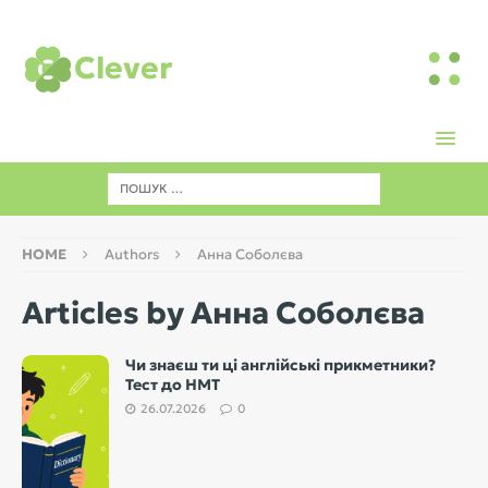
Clever
HOME
Authors
Анна Соболєва
Articles by
Анна Соболєва
Чи знаєш ти ці англійські прикметники?
Тест до НМТ
26.07.2026
0